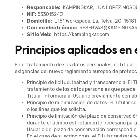
Responsable:
KAMPINGKAR, LUA LOPEZ MOSQ
NIF:
53301524J
Domicilio:
LT51 Workspace, La, Telva, 2C, 1518
Correo electrónico:
RESERVAS@KAMPINGKAR
Sitio Web:
https://kampingkar.com
Principios aplicados en
En el tratamiento de sus datos personales, el Titular a
exigencias del nuevo reglamento europeo de protecc
Principio de licitud, lealtad y transparencia: El 
tratamiento de los datos personales que puede se
Titular informará al Usuario previamente con ab
Principio de minimización de datos: El Titular so
o los fines que los solicita.
Principio de limitación del plazo de conservaci
durante el tiempo estrictamente necesario para el
Usuario del plazo de conservación correspondien
En el caso de suscripciones, el Titular revisará 